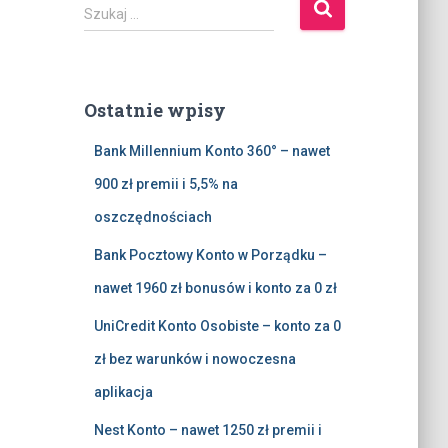
S
Szukaj …
z
u
k
a
Ostatnie wpisy
j
:
Bank Millennium Konto 360° – nawet
900 zł premii i 5,5% na
oszczędnościach
Bank Pocztowy Konto w Porządku –
nawet 1960 zł bonusów i konto za 0 zł
UniCredit Konto Osobiste – konto za 0
zł bez warunków i nowoczesna
aplikacja
Nest Konto – nawet 1250 zł premii i