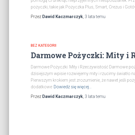
pomogą Ci uniknąć nieprzyjemnych niespodzianek. Prz
pożyczki, takie jak Pożyczka Plus, Smart, Crezus i Go
Przez
Dawid Kaczmarczyk
,
3 lata
temu
BEZ KATEGORII
Darmowe Pożyczki: Mity i 
Darmowe Pożyczki: Mity i Rzeczywistość Darmowe pożyc
dzisiejszym wpisie rozwiejemy mity i rzucimy światło 
Pierwszym krokiem jest zrozumienie, że nawet jeśli p
dodatkowe
Dowiedz się więcej…
Przez
Dawid Kaczmarczyk
,
3 lata
temu