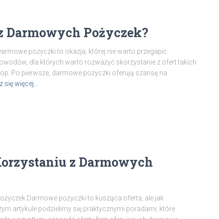
 z Darmowych Pożyczek?
mowe pożyczki to okazja, której nie warto przegapić.
owodów, dla których warto rozważyć skorzystanie z ofert takich
top. Po pierwsze, darmowe pożyczki oferują szansę na
 się więcej…
 Korzystaniu z Darmowych
ożyczek Darmowe pożyczki to kusząca oferta, ale jak
zym artykule podzielimy się praktycznymi poradami, które