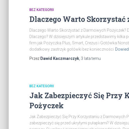
BEZ KATEGORII
Dlaczego Warto Skorzystać
Dlaczego Warto Skorzystać z Darmowych Pożyczek? Dar
Dlaczego? W dzisiejszym artykule przedstawimy kilka p
firm jak Pożyczka Plus, Smart, Crezus i Gotówka Nons
dodatkowy zastrzyk gotówki bez konieczności
Dowiedz
Przez
Dawid Kaczmarczyk
,
3 lata
temu
BEZ KATEGORII
Jak Zabezpieczyć Się Przy
Pożyczek
Jak Zabezpieczyć Się Przy Korzystaniu z Darmowych P
zabezpieczyć się przed ukrytymi pułapkami? W dzisiejs