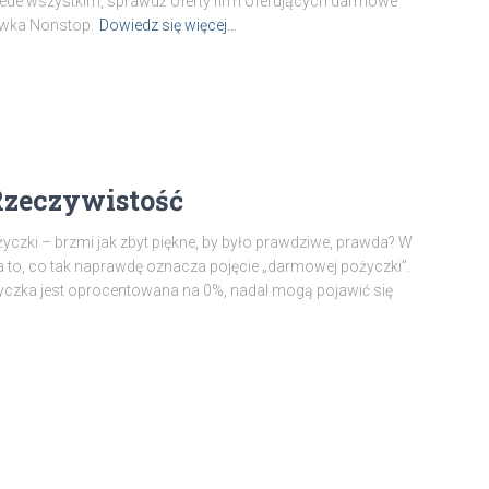
ede wszystkim, sprawdź oferty firm oferujących darmowe
tówka Nonstop.
Dowiedz się więcej…
Rzeczywistość
zki – brzmi jak zbyt piękne, by było prawdziwe, prawda? W
na to, co tak naprawdę oznacza pojęcie „darmowej pożyczki”.
ożyczka jest oprocentowana na 0%, nadal mogą pojawić się