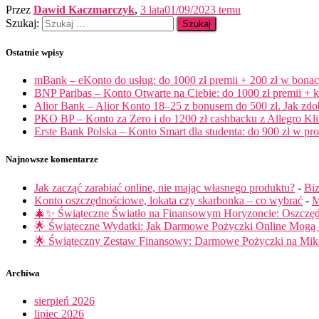
Przez
Dawid Kaczmarczyk
,
3 lata
01/09/2023
temu
Szukaj:
Ostatnie wpisy
mBank – eKonto do usług: do 1000 zł premii + 200 zł w bona
BNP Paribas – Konto Otwarte na Ciebie: do 1000 zł premii + k
Alior Bank – Alior Konto 18–25 z bonusem do 500 zł. Jak zd
PKO BP – Konto za Zero i do 1200 zł cashbacku z Allegro Klik
Erste Bank Polska – Konto Smart dla studenta: do 900 zł w pro
Najnowsze komentarze
Jak zacząć zarabiać online, nie mając własnego produktu?
-
Biz
Konto oszczędnościowe, lokata czy skarbonka – co wybrać
-
M
🎄✨ Świąteczne Światło na Finansowym Horyzoncie: Oszczę
🌟 Świąteczne Wydatki: Jak Darmowe Pożyczki Online Mog
🌟 Świąteczny Zestaw Finansowy: Darmowe Pożyczki na Miko
Archiwa
sierpień 2026
lipiec 2026