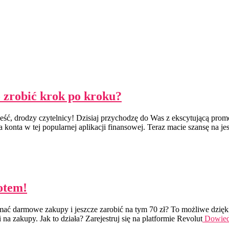
 zrobić krok po kroku?
eść, drodzy czytelnicy! Dzisiaj przychodzę do Was z ekscytującą pr
konta w tej popularnej aplikacji finansowej. Teraz macie szansę na je
otem!
ać darmowe zakupy i jeszcze zarobić na tym 70 zł? To możliwe dzięki
na zakupy. Jak to działa? Zarejestruj się na platformie Revolut
Dowied