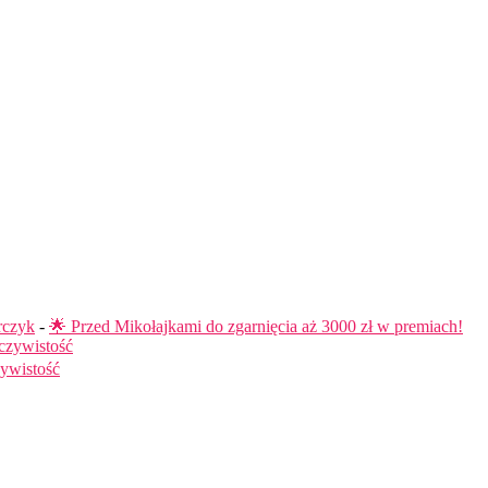
rczyk
-
🌟 Przed Mikołajkami do zgarnięcia aż 3000 zł w premiach!
czywistość
ywistość