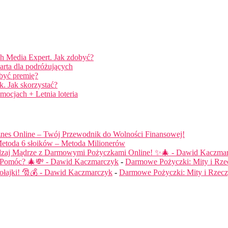
ch Media Expert. Jak zdobyć?
arta dla podróżujących
obyć premię?
. Jak skorzystać?
mocjach + Letnia loteria
nes Online – Twój Przewodnik do Wolności Finansowej!
etoda 6 słoików – Metoda Milionerów
dzaj Mądrze z Darmowymi Pożyczkami Online! ✨🎄 - Dawid Kaczma
ą Pomóc? 🎄💸 - Dawid Kaczmarczyk
-
Darmowe Pożyczki: Mity i Rze
łajki! 🎅💰 - Dawid Kaczmarczyk
-
Darmowe Pożyczki: Mity i Rzecz