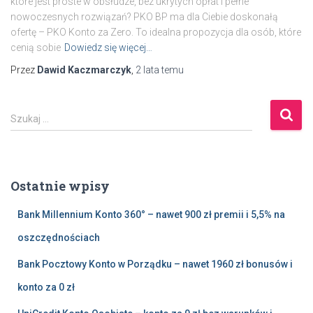
które jest proste w obsłudze, bez ukrytych opłat i pełne
nowoczesnych rozwiązań? PKO BP ma dla Ciebie doskonałą
ofertę – PKO Konto za Zero. To idealna propozycja dla osób, które
cenią sobie
Dowiedz się więcej…
Przez
Dawid Kaczmarczyk
,
2 lata
temu
S
Szukaj …
z
u
k
a
Ostatnie wpisy
j
:
Bank Millennium Konto 360° – nawet 900 zł premii i 5,5% na
oszczędnościach
Bank Pocztowy Konto w Porządku – nawet 1960 zł bonusów i
konto za 0 zł