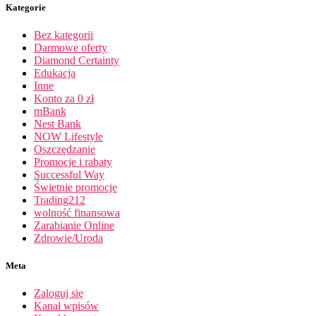
Kategorie
Bez kategorii
Darmowe oferty
Diamond Certainty
Edukacja
Inne
Konto za 0 zł
mBank
Nest Bank
NOW Lifestyle
Oszczędzanie
Promocje i rabaty
Successful Way
Świetnie promocje
Trading212
wolność finansowa
Zarabianie Online
Zdrowie/Uroda
Meta
Zaloguj się
Kanał wpisów