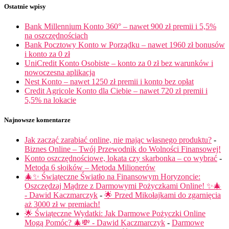
Ostatnie wpisy
Bank Millennium Konto 360° – nawet 900 zł premii i 5,5%
na oszczędnościach
Bank Pocztowy Konto w Porządku – nawet 1960 zł bonusów
i konto za 0 zł
UniCredit Konto Osobiste – konto za 0 zł bez warunków i
nowoczesna aplikacja
Nest Konto – nawet 1250 zł premii i konto bez opłat
Credit Agricole Konto dla Ciebie – nawet 720 zł premii i
5,5% na lokacie
Najnowsze komentarze
Jak zacząć zarabiać online, nie mając własnego produktu?
-
Biznes Online – Twój Przewodnik do Wolności Finansowej!
Konto oszczędnościowe, lokata czy skarbonka – co wybrać
-
Metoda 6 słoików – Metoda Milionerów
🎄✨ Świąteczne Światło na Finansowym Horyzoncie:
Oszczędzaj Mądrze z Darmowymi Pożyczkami Online! ✨🎄
- Dawid Kaczmarczyk
-
🌟 Przed Mikołajkami do zgarnięcia
aż 3000 zł w premiach!
🌟 Świąteczne Wydatki: Jak Darmowe Pożyczki Online
Mogą Pomóc? 🎄💸 - Dawid Kaczmarczyk
-
Darmowe