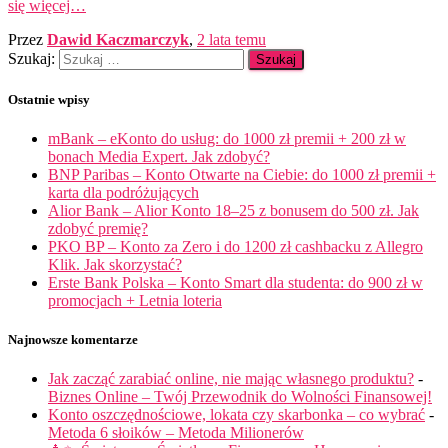
się więcej…
Przez
Dawid Kaczmarczyk
,
2 lata
temu
Szukaj:
Ostatnie wpisy
mBank – eKonto do usług: do 1000 zł premii + 200 zł w
bonach Media Expert. Jak zdobyć?
BNP Paribas – Konto Otwarte na Ciebie: do 1000 zł premii +
karta dla podróżujących
Alior Bank – Alior Konto 18–25 z bonusem do 500 zł. Jak
zdobyć premię?
PKO BP – Konto za Zero i do 1200 zł cashbacku z Allegro
Klik. Jak skorzystać?
Erste Bank Polska – Konto Smart dla studenta: do 900 zł w
promocjach + Letnia loteria
Najnowsze komentarze
Jak zacząć zarabiać online, nie mając własnego produktu?
-
Biznes Online – Twój Przewodnik do Wolności Finansowej!
Konto oszczędnościowe, lokata czy skarbonka – co wybrać
-
Metoda 6 słoików – Metoda Milionerów