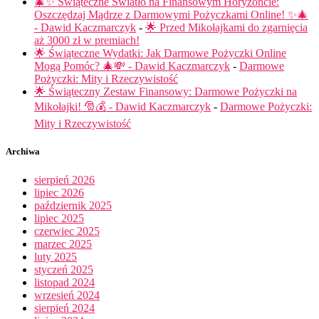
🎄✨ Świąteczne Światło na Finansowym Horyzoncie:
Oszczędzaj Mądrze z Darmowymi Pożyczkami Online! ✨🎄
- Dawid Kaczmarczyk
-
🌟 Przed Mikołajkami do zgarnięcia
aż 3000 zł w premiach!
🌟 Świąteczne Wydatki: Jak Darmowe Pożyczki Online
Mogą Pomóc? 🎄💸 - Dawid Kaczmarczyk
-
Darmowe
Pożyczki: Mity i Rzeczywistość
🌟 Świąteczny Zestaw Finansowy: Darmowe Pożyczki na
Mikołajki! 🎅💰 - Dawid Kaczmarczyk
-
Darmowe Pożyczki:
Mity i Rzeczywistość
Archiwa
sierpień 2026
lipiec 2026
październik 2025
lipiec 2025
czerwiec 2025
marzec 2025
luty 2025
styczeń 2025
listopad 2024
wrzesień 2024
sierpień 2024