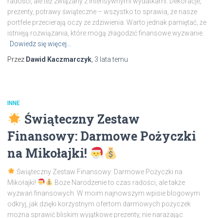
radości, ale też związany z intensywnymi wydatkami. Dekoracje,
prezenty, potrawy świąteczne – wszystko to sprawia, że nasze
portfele przecierają oczy ze zdziwienia. Warto jednak pamiętać, że
istnieją rozwiązania, które mogą złagodzić finansowe wyzwanie.
Dowiedz się więcej…
Przez
Dawid Kaczmarczyk
,
3 lata
temu
INNE
Świąteczny Zestaw
Finansowy: Darmowe Pożyczki
na Mikołajki!
Świąteczny Zestaw Finansowy: Darmowe Pożyczki na
Mikołajki!
Boże Narodzenie to czas radości, ale także
wyzwań finansowych. W moim najnowszym wpisie blogowym
odkryj, jak dzięki korzystnym ofertom darmowych pożyczek
można sprawić bliskim wyjątkowe prezenty, nie narażając