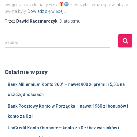
swojego budżetu na ryzyko.
Przeczytaj teraz i spraw, aby te
Święta były
Dowiedz się więcej…
Przez
Dawid Kaczmarczyk
,
3 lata
temu
S
Szukaj …
z
u
k
a
Ostatnie wpisy
j
:
Bank Millennium Konto 360° – nawet 900 zł premii i 5,5% na
oszczędnościach
Bank Pocztowy Konto w Porządku – nawet 1960 zł bonusów i
konto za 0 zł
UniCredit Konto Osobiste – konto za 0 zł bez warunków i