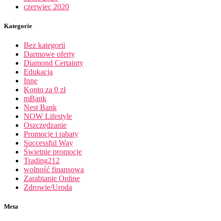
czerwiec 2020
Kategorie
Bez kategorii
Darmowe oferty
Diamond Certainty
Edukacja
Inne
Konto za 0 zł
mBank
Nest Bank
NOW Lifestyle
Oszczędzanie
Promocje i rabaty
Successful Way
Świetnie promocje
Trading212
wolność finansowa
Zarabianie Online
Zdrowie/Uroda
Meta