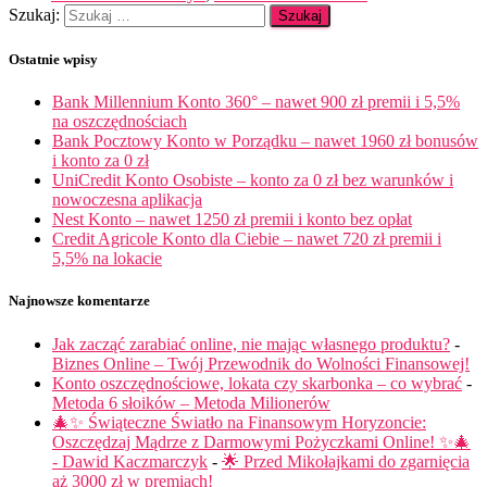
Szukaj:
Ostatnie wpisy
Bank Millennium Konto 360° – nawet 900 zł premii i 5,5%
na oszczędnościach
Bank Pocztowy Konto w Porządku – nawet 1960 zł bonusów
i konto za 0 zł
UniCredit Konto Osobiste – konto za 0 zł bez warunków i
nowoczesna aplikacja
Nest Konto – nawet 1250 zł premii i konto bez opłat
Credit Agricole Konto dla Ciebie – nawet 720 zł premii i
5,5% na lokacie
Najnowsze komentarze
Jak zacząć zarabiać online, nie mając własnego produktu?
-
Biznes Online – Twój Przewodnik do Wolności Finansowej!
Konto oszczędnościowe, lokata czy skarbonka – co wybrać
-
Metoda 6 słoików – Metoda Milionerów
🎄✨ Świąteczne Światło na Finansowym Horyzoncie:
Oszczędzaj Mądrze z Darmowymi Pożyczkami Online! ✨🎄
- Dawid Kaczmarczyk
-
🌟 Przed Mikołajkami do zgarnięcia
aż 3000 zł w premiach!