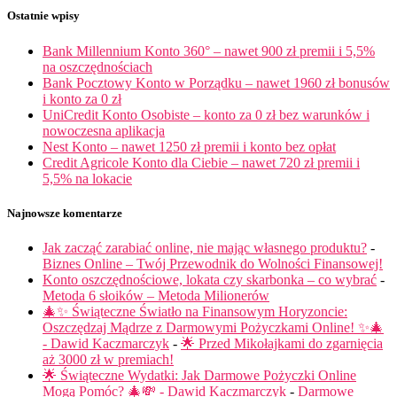
Ostatnie wpisy
Bank Millennium Konto 360° – nawet 900 zł premii i 5,5%
na oszczędnościach
Bank Pocztowy Konto w Porządku – nawet 1960 zł bonusów
i konto za 0 zł
UniCredit Konto Osobiste – konto za 0 zł bez warunków i
nowoczesna aplikacja
Nest Konto – nawet 1250 zł premii i konto bez opłat
Credit Agricole Konto dla Ciebie – nawet 720 zł premii i
5,5% na lokacie
Najnowsze komentarze
Jak zacząć zarabiać online, nie mając własnego produktu?
-
Biznes Online – Twój Przewodnik do Wolności Finansowej!
Konto oszczędnościowe, lokata czy skarbonka – co wybrać
-
Metoda 6 słoików – Metoda Milionerów
🎄✨ Świąteczne Światło na Finansowym Horyzoncie:
Oszczędzaj Mądrze z Darmowymi Pożyczkami Online! ✨🎄
- Dawid Kaczmarczyk
-
🌟 Przed Mikołajkami do zgarnięcia
aż 3000 zł w premiach!
🌟 Świąteczne Wydatki: Jak Darmowe Pożyczki Online
Mogą Pomóc? 🎄💸 - Dawid Kaczmarczyk
-
Darmowe