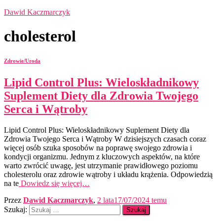
Dawid Kaczmarczyk
cholesterol
Zdrowie/Uroda
Lipid Control Plus: Wieloskładnikowy
Suplement Diety dla Zdrowia Twojego
Serca i Wątroby
Lipid Control Plus: Wieloskładnikowy Suplement Diety dla
Zdrowia Twojego Serca i Wątroby W dzisiejszych czasach coraz
więcej osób szuka sposobów na poprawę swojego zdrowia i
kondycji organizmu. Jednym z kluczowych aspektów, na które
warto zwrócić uwagę, jest utrzymanie prawidłowego poziomu
cholesterolu oraz zdrowie wątroby i układu krążenia. Odpowiedzią
na te
Dowiedz się więcej…
Przez
Dawid Kaczmarczyk
,
2 lata
17/07/2024
temu
Szukaj: