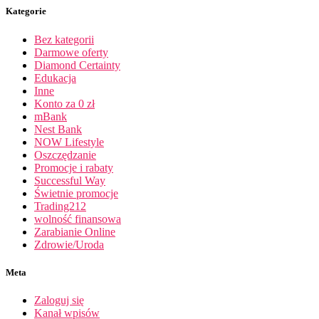
Kategorie
Bez kategorii
Darmowe oferty
Diamond Certainty
Edukacja
Inne
Konto za 0 zł
mBank
Nest Bank
NOW Lifestyle
Oszczędzanie
Promocje i rabaty
Successful Way
Świetnie promocje
Trading212
wolność finansowa
Zarabianie Online
Zdrowie/Uroda
Meta
Zaloguj się
Kanał wpisów