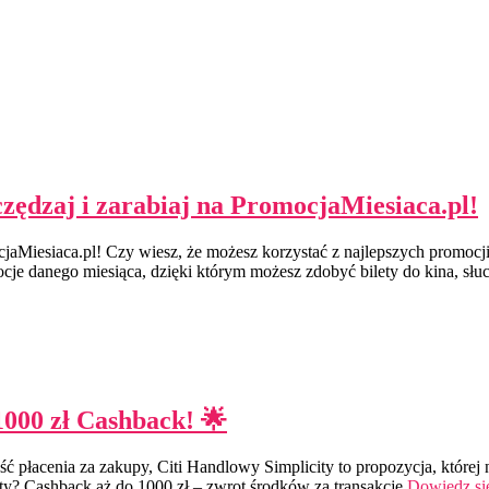
zędzaj i zarabiaj na PromocjaMiesiaca.pl!
cjaMiesiaca.pl! Czy wiesz, że możesz korzystać z najlepszych promocji
je danego miesiąca, dzięki którym możesz zdobyć bilety do kina, słuch
1000 zł Cashback! 🌟
wość płacenia za zakupy, Citi Handlowy Simplicity to propozycja, któr
city? Cashback aż do 1000 zł – zwrot środków za transakcje
Dowiedz si