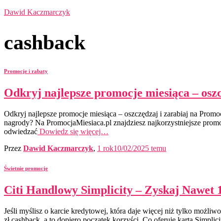
Dawid Kaczmarczyk
cashback
Promocje i rabaty
Odkryj najlepsze promocje miesiąca – oszc
Odkryj najlepsze promocje miesiąca – oszczędzaj i zarabiaj na Promo
nagrody? Na PromocjaMiesiaca.pl znajdziesz najkorzystniejsze promoc
odwiedzać
Dowiedz się więcej…
Przez
Dawid Kaczmarczyk
,
1 rok
10/02/2025
temu
Świetnie promocje
Citi Handlowy Simplicity – Zyskaj Nawet 
Jeśli myślisz o karcie kredytowej, która daje więcej niż tylko możli
zł cashback, a to dopiero początek korzyści. Co oferuje karta Simpli