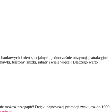
 bankowych i ofert specjalnych, jednocześnie otrzymując atrakcyjne
awki, telefony, zniżki, rabaty i wiele więcej! Dlaczego warto
ej nie możesz przegapić! Dzięki najnowszej promocji zyskujesz do 1000
ę więcej…