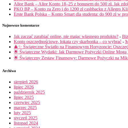
Alior Bank – Alior Konto 18–25 z bonusem do 500 zł. Jak zd
PKO BP – Konto za Zero i do 1200 zł cashbacku z Allegro Klik
Erste Bank Polska – Konto Smart dla studenta: do 900 zł w pro
Najnowsze komentarze
Jak zacząć zarabiać online, nie mając własnego produktu?
-
Biz
Konto oszczędnościowe, lokata czy skarbonka – co wybrać
-
M
🎄✨ Świąteczne Światło na Finansowym Horyzoncie: Oszczę
🌟 Świąteczne Wydatki: Jak Darmowe Pożyczki Online Mog
🌟 Świąteczny Zestaw Finansowy: Darmowe Pożyczki na Miko
Archiwa
sierpień 2026
lipiec 2026
październik 2025
lipiec 2025
czerwiec 2025
marzec 2025
luty 2025
styczeń 2025
listopad 2024