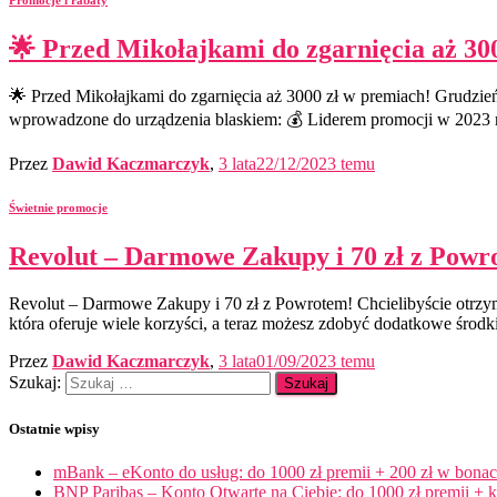
🌟 Przed Mikołajkami do zgarnięcia aż 30
🌟 Przed Mikołajkami do zgarnięcia aż 3000 zł w premiach! Grudzień
wprowadzone do urządzenia blaskiem: 💰 Liderem promocji w 2023 ro
Przez
Dawid Kaczmarczyk
,
3 lata
22/12/2023
temu
Świetnie promocje
Revolut – Darmowe Zakupy i 70 zł z Powr
Revolut – Darmowe Zakupy i 70 zł z Powrotem! Chcielibyście otrzym
która oferuje wiele korzyści, a teraz możesz zdobyć dodatkowe środki 
Przez
Dawid Kaczmarczyk
,
3 lata
01/09/2023
temu
Szukaj:
Ostatnie wpisy
mBank – eKonto do usług: do 1000 zł premii + 200 zł w bona
BNP Paribas – Konto Otwarte na Ciebie: do 1000 zł premii + k