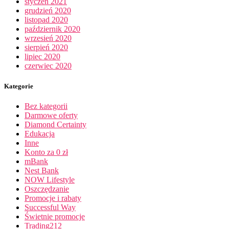
styczeń 2021
grudzień 2020
listopad 2020
październik 2020
wrzesień 2020
sierpień 2020
lipiec 2020
czerwiec 2020
Kategorie
Bez kategorii
Darmowe oferty
Diamond Certainty
Edukacja
Inne
Konto za 0 zł
mBank
Nest Bank
NOW Lifestyle
Oszczędzanie
Promocje i rabaty
Successful Way
Świetnie promocje
Trading212