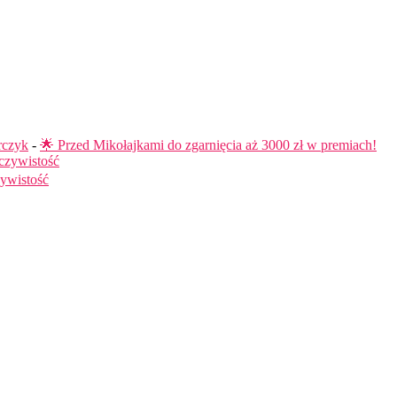
rczyk
-
🌟 Przed Mikołajkami do zgarnięcia aż 3000 zł w premiach!
czywistość
ywistość