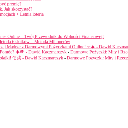
obyć premię?
. Jak skorzystać?
mocjach + Letnia loteria
nes Online – Twój Przewodnik do Wolności Finansowej!
etoda 6 słoików – Metoda Milionerów
dzaj Mądrze z Darmowymi Pożyczkami Online! ✨🎄 - Dawid Kaczma
ą Pomóc? 🎄💸 - Dawid Kaczmarczyk
-
Darmowe Pożyczki: Mity i Rze
łajki! 🎅💰 - Dawid Kaczmarczyk
-
Darmowe Pożyczki: Mity i Rzecz