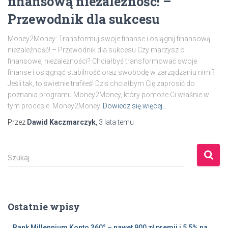
finansową niezależność! –
Przewodnik dla sukcesu
Money2Money: Transformuj swoje finanse i osiągnij finansową
niezależność! – Przewodnik dla sukcesu Czy marzysz o
finansowej niezależności? Chciałbyś transformować swoje
finanse i osiągnąć stabilność oraz swobodę w zarządzaniu nimi?
Jeśli tak, to świetnie trafiłeś! Dziś chciałbym Cię zaprosić do
poznania programu Money2Money, który pomoże Ci właśnie w
tym procesie. Money2Money
Dowiedz się więcej…
Przez
Dawid Kaczmarczyk
,
3 lata
temu
S
Szukaj …
z
u
k
a
Ostatnie wpisy
j
:
Bank Millennium Konto 360° – nawet 900 zł premii i 5,5% na