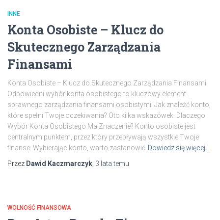
INNE
Konta Osobiste – Klucz do
Skutecznego Zarządzania
Finansami
Konta Osobiste – Klucz do Skutecznego Zarządzania Finansami
Odpowiedni wybór konta osobistego to kluczowy element
sprawnego zarządzania finansami osobistymi. Jak znaleźć konto,
które spełni Twoje oczekiwania? Oto kilka wskazówek. Dlaczego
Wybór Konta Osobistego Ma Znaczenie? Konto osobiste jest
centralnym punktem, przez który przepływają wszystkie Twoje
finanse. Wybierając konto, warto zastanowić
Dowiedz się więcej…
Przez
Dawid Kaczmarczyk
,
3 lata
temu
WOLNOŚĆ FINANSOWA