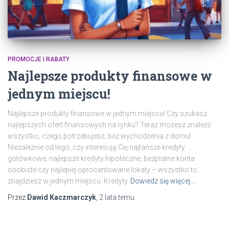
PROMOCJE I RABATY
Najlepsze produkty finansowe w
jednym miejscu!
Najlepsze produkty finansowe w jednym miejscu! Czy szukasz
najlepszych ofert finansowych na rynku? Teraz możesz znaleźć
wszystko, czego potrzebujesz, bez wychodzenia z domu!
Niezależnie od tego, czy interesują Cię najtańsze kredyty
gotówkowe, najlepsze kredyty hipoteczne, bezpłatne konta
osobiste czy najlepiej oprocentowane lokaty – wszystko to
znajdziesz w jednym miejscu. Kredyty
Dowiedz się więcej…
Przez
Dawid Kaczmarczyk
,
2 lata
temu