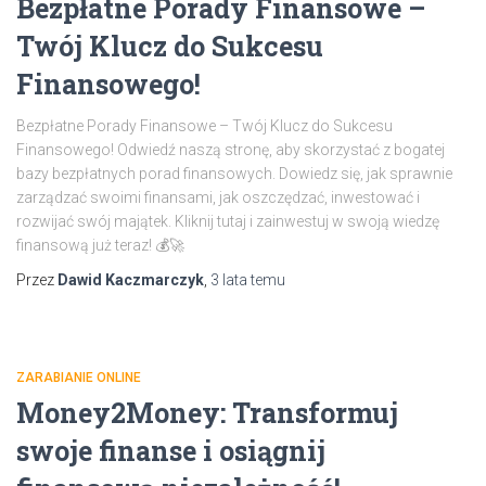
Bezpłatne Porady Finansowe –
Twój Klucz do Sukcesu
Finansowego!
Bezpłatne Porady Finansowe – Twój Klucz do Sukcesu
Finansowego! Odwiedź naszą stronę, aby skorzystać z bogatej
bazy bezpłatnych porad finansowych. Dowiedz się, jak sprawnie
zarządzać swoimi finansami, jak oszczędzać, inwestować i
rozwijać swój majątek. Kliknij tutaj i zainwestuj w swoją wiedzę
finansową już teraz! 💰🚀
Przez
Dawid Kaczmarczyk
,
3 lata
temu
ZARABIANIE ONLINE
Money2Money: Transformuj
swoje finanse i osiągnij