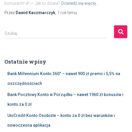
bonusach! 🎉 ✅ Jak to działa?
Dowiedz się więcej…
Przez
Dawid Kaczmarczyk
,
1 rok
temu
S
Szukaj …
z
u
k
a
Ostatnie wpisy
j
:
Bank Millennium Konto 360° – nawet 900 zł premii i 5,5% na
oszczędnościach
Bank Pocztowy Konto w Porządku – nawet 1960 zł bonusów i
konto za 0 zł
UniCredit Konto Osobiste – konto za 0 zł bez warunków i
nowoczesna aplikacja