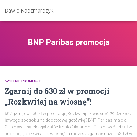
Dawid Kaczmarczyk
BNP Paribas promocja
ŚWIETNIE PROMOCJE
Zgarnij do 630 zł w promocji
„Rozkwitaj na wiosnę”!
🌸 Zgarnij do 630 zł w promocji „Rozkwitaj na wiosnę”! 🌸 Szukasz
łatwego sposobu na dodatkową gotówkę? BNP Paribas ma dla
Ciebie świetną okazję! Załóż Konto Otwarte na Ciebie i weź udział w
promocji „Rozkwitaj na wiosnę”, a możesz zgarnąć nawet 630 zł w