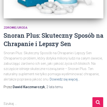
ZDROWIE/URODA
Snoran Plus: Skuteczny Sposób na
Chrapanie i Lepszy Sen
Snoran Plus: Skuteczny Sposób na Chrapanie i Lepszy Sen
Chrapanie to problem, który dotyka miliony ludzi na całym świecie,
zaburzając zarówno ich sen, jak i jakość życia ich bliskich. Na
szczęście istnieje skuteczne rozwiązanie – Snoran Plus. Ten
naturalny suplement nie tylko pomaga wyeliminować chrapanie,
ale także poprawia jakość snu
Dowiedz się więcej…
Przez
Dawid Kaczmarczyk
,
2 lata
temu
S
Szukaj …
z