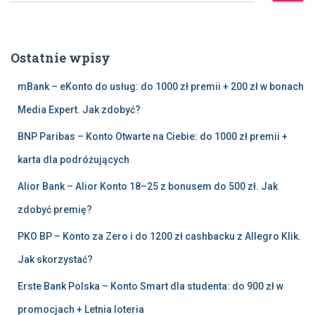
u
k
a
Ostatnie wpisy
j
:
mBank – eKonto do usług: do 1000 zł premii + 200 zł w bonach
Media Expert. Jak zdobyć?
BNP Paribas – Konto Otwarte na Ciebie: do 1000 zł premii +
karta dla podróżujących
Alior Bank – Alior Konto 18–25 z bonusem do 500 zł. Jak
zdobyć premię?
PKO BP – Konto za Zero i do 1200 zł cashbacku z Allegro Klik.
Jak skorzystać?
Erste Bank Polska – Konto Smart dla studenta: do 900 zł w
promocjach + Letnia loteria