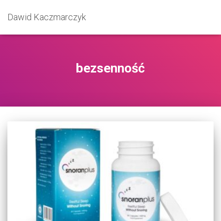
Dawid Kaczmarczyk
bezsenność