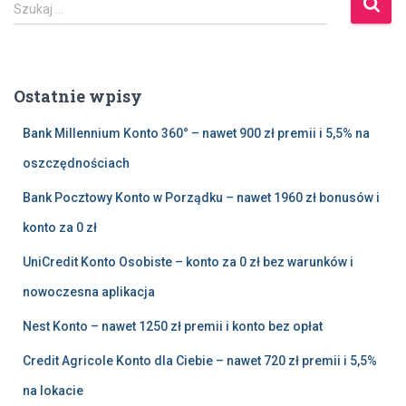
S
Szukaj …
z
u
k
a
Ostatnie wpisy
j
:
Bank Millennium Konto 360° – nawet 900 zł premii i 5,5% na
oszczędnościach
Bank Pocztowy Konto w Porządku – nawet 1960 zł bonusów i
konto za 0 zł
UniCredit Konto Osobiste – konto za 0 zł bez warunków i
nowoczesna aplikacja
Nest Konto – nawet 1250 zł premii i konto bez opłat
Credit Agricole Konto dla Ciebie – nawet 720 zł premii i 5,5%
na lokacie