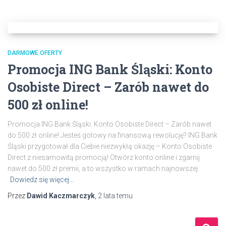
DARMOWE OFERTY
Promocja ING Bank Śląski: Konto
Osobiste Direct – Zarób nawet do
500 zł online!
Promocja ING Bank Śląski: Konto Osobiste Direct – Zarób nawet
do 500 zł online! Jesteś gotowy na finansową rewolucję? ING Bank
Śląski przygotował dla Ciebie niezwykłą okazję – Konto Osobiste
Direct z niesamowitą promocją! Otwórz konto online i zgarnij
nawet do 500 zł premii, a to wszystko w ramach najnowszej
Dowiedz się więcej…
Przez
Dawid Kaczmarczyk
,
2 lata
temu