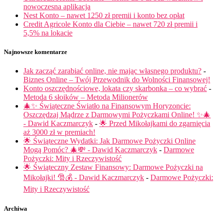
nowoczesna aplikacja
Nest Konto – nawet 1250 zł premii i konto bez opłat
Credit Agricole Konto dla Ciebie – nawet 720 zł premii i
5,5% na lokacie
Najnowsze komentarze
Jak zacząć zarabiać online, nie mając własnego produktu?
-
Biznes Online – Twój Przewodnik do Wolności Finansowej!
Konto oszczędnościowe, lokata czy skarbonka – co wybrać
-
Metoda 6 słoików – Metoda Milionerów
🎄✨ Świąteczne Światło na Finansowym Horyzoncie:
Oszczędzaj Mądrze z Darmowymi Pożyczkami Online! ✨🎄
- Dawid Kaczmarczyk
-
🌟 Przed Mikołajkami do zgarnięcia
aż 3000 zł w premiach!
🌟 Świąteczne Wydatki: Jak Darmowe Pożyczki Online
Mogą Pomóc? 🎄💸 - Dawid Kaczmarczyk
-
Darmowe
Pożyczki: Mity i Rzeczywistość
🌟 Świąteczny Zestaw Finansowy: Darmowe Pożyczki na
Mikołajki! 🎅💰 - Dawid Kaczmarczyk
-
Darmowe Pożyczki:
Mity i Rzeczywistość
Archiwa