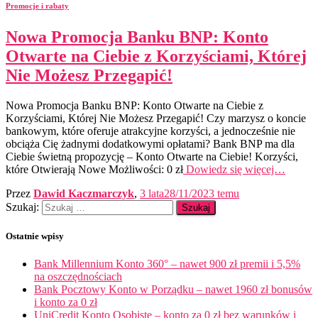
Promocje i rabaty
Nowa Promocja Banku BNP: Konto
Otwarte na Ciebie z Korzyściami, Której
Nie Możesz Przegapić!
Nowa Promocja Banku BNP: Konto Otwarte na Ciebie z
Korzyściami, Której Nie Możesz Przegapić! Czy marzysz o koncie
bankowym, które oferuje atrakcyjne korzyści, a jednocześnie nie
obciąża Cię żadnymi dodatkowymi opłatami? Bank BNP ma dla
Ciebie świetną propozycję – Konto Otwarte na Ciebie! Korzyści,
które Otwierają Nowe Możliwości: 0 zł
Dowiedz się więcej…
Przez
Dawid Kaczmarczyk
,
3 lata
28/11/2023
temu
Szukaj:
Ostatnie wpisy
Bank Millennium Konto 360° – nawet 900 zł premii i 5,5%
na oszczędnościach
Bank Pocztowy Konto w Porządku – nawet 1960 zł bonusów
i konto za 0 zł
UniCredit Konto Osobiste – konto za 0 zł bez warunków i