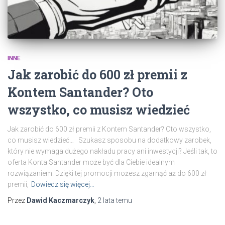
INNE
Jak zarobić do 600 zł premii z
Kontem Santander? Oto
wszystko, co musisz wiedzieć
Jak zarobić do 600 zł premii z Kontem Santander? Oto wszystko,
co musisz wiedzieć… Szukasz sposobu na dodatkowy zarobek,
który nie wymaga dużego nakładu pracy ani inwestycji? Jeśli tak, to
oferta Konta Santander może być dla Ciebie idealnym
rozwiązaniem. Dzięki tej promocji możesz zgarnąć aż do 600 zł
premii,
Dowiedz się więcej…
Przez
Dawid Kaczmarczyk
,
2 lata
temu