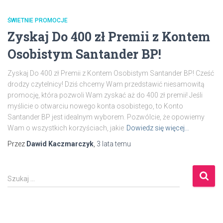
ŚWIETNIE PROMOCJE
Zyskaj Do 400 zł Premii z Kontem
Osobistym Santander BP!
Zyskaj Do 400 zł Premii z Kontem Osobistym Santander BP! Cześć
drodzy czytelnicy! Dziś chcemy Wam przedstawić niesamowitą
promocję, która pozwoli Wam zyskać aż do 400 zł premii! Jeśli
myślicie o otwarciu nowego konta osobistego, to Konto
Santander BP jest idealnym wyborem. Pozwólcie, że opowiemy
Wam o wszystkich korzyściach, jakie
Dowiedz się więcej…
Przez
Dawid Kaczmarczyk
,
3 lata
temu
S
Szukaj …
z
u
k
a