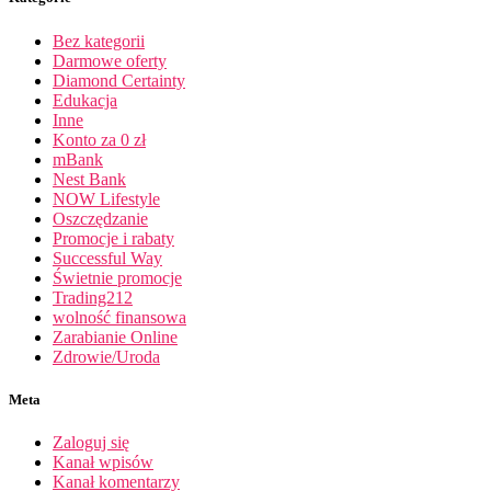
Bez kategorii
Darmowe oferty
Diamond Certainty
Edukacja
Inne
Konto za 0 zł
mBank
Nest Bank
NOW Lifestyle
Oszczędzanie
Promocje i rabaty
Successful Way
Świetnie promocje
Trading212
wolność finansowa
Zarabianie Online
Zdrowie/Uroda
Meta
Zaloguj się
Kanał wpisów
Kanał komentarzy