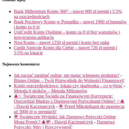
Bank Millennium Konto 360° – nawet 900 zł premii i 5,5%
na oszczędnościach
Bank Pocztowy Konto w Porządku – nawet 1960 zł bonusów
i konto za 0 zł
UniCredit Konto Osobiste – konto za 0 zł bez warunków i
nowoczesna aplikacja
Nest Konto – nawet 1250 zł premii i konto bez opłat
Credit Agricole Konto dla Ciebie – nawet 720 zł premii i
5,5% na lokacie
Najnowsze komentarze
Jak zacząć zarabiać online, nie mając własnego produktu?
-
Biznes Online – Twój Przewodnik do Wolności Finansowej!
Konto oszczędnościowe, lokata czy skarbonka – co wybrać
-
Metoda 6 słoików – Metoda Milionerów
🎄✨ Świąteczne Światło na Finansowym Horyzoncie:
Oszczędzaj Mądrze z Darmowymi Pożyczkami Online! ✨🎄
- Dawid Kaczmarczyk
-
🌟 Przed Mikołajkami do zgarnięcia
aż 3000 zł w premiach!
🌟 Świąteczne Wydatki: Jak Darmowe Pożyczki Online
Mogą Pomóc? 🎄💸 - Dawid Kaczmarczyk
-
Darmowe
Pożyczki: Mity i Rzeczywistość