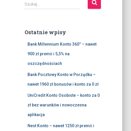
S
Szukaj …
z
u
k
a
Ostatnie wpisy
j
:
Bank Millennium Konto 360° – nawet
900 zł premii i 5,5% na
oszczędnościach
Bank Pocztowy Konto w Porządku –
nawet 1960 zł bonusów i konto za 0 zł
UniCredit Konto Osobiste – konto za 0
zł bez warunków i nowoczesna
aplikacja
Nest Konto – nawet 1250 zł premii i