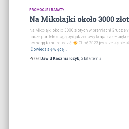
PROMOCJE I RABATY
Na Mikołajki około 3000 zł
Na Mikołajki około 3000 złotych w premiach! Grudzień 
nasze portfele mogą być jak zimowy krajobraz – piękne,
pomogą temu zaradzić:
Choć 2023 jeszcze się nie 
Dowiedz się więcej…
Przez
Dawid Kaczmarczyk
,
3 lata
temu