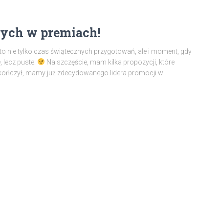
otych w premiach!
to nie tylko czas świątecznych przygotowań, ale i moment, gdy
 lecz puste.
Na szczęście, mam kilka propozycji, które
skończył, mamy już zdecydowanego lidera promocji w